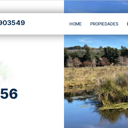
903549
HOME
PROPIEDADES
 56