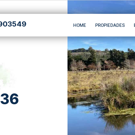
903549
HOME
PROPIEDADES
 36